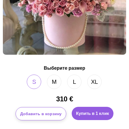
Выберите размер
S
M
L
XL
310
€
Купить в 1 клик
Добавить в корзину