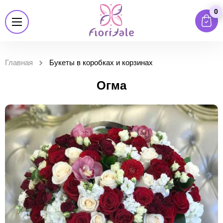
0
Главная
Букеты в коробках и корзинах
Огма