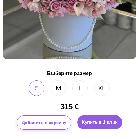
Выберите размер
S
M
L
XL
315
€
Купить в 1 клик
Добавить в корзину